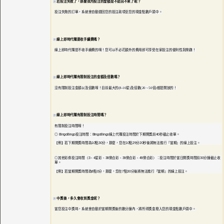
若投注失敗了，那麼我所投注的金額是不是回不來了呢？
投注失敗的訂單，系統會自動退回您的投注款項至您的現金點數戶頭中。
線上即時代購要收手續費嗎？
線上即時代購是不收手續費的唷！您可以不必花額外的費用即可享受在家投注的便利性與樂趣！
線上即時代購有限制投注的金額及倍數嗎？
沒有限制投注金額以及倍數唷！目前最大的(8-10星)及倍數(20、50倍)都是開放的！
線上即時代購有限制投注時間嗎？
有限制投注時間唷！
◎ BingoBingo投注時間：BingoBingo線上代購投注時間於下期開獎前40秒截止收單。
【例】若下期開獎時間為10點30分，那麼，您在10點29分20秒後將無法進行『當期』的線上投注。
◎其他彩券投注時間〈3、4星彩、38樂合彩、39樂合彩、49樂合彩〉：投注時間於當日開獎時間前30分鐘截止收
單。
【例】若當期開獎時間為8點0分，那麼，您在7點30分後將無法進行『當期』的線上投注。
中獎後，多久會收到獎金呢？
當您投注中獎時，系統會自動於當期開獎後的數分鐘內，將所得獎金撥入您的現金點數戶頭中。