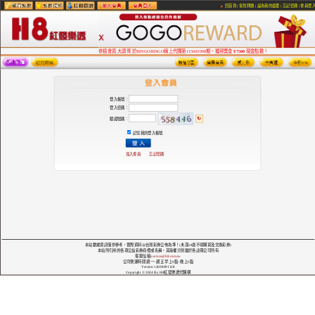
回首頁
|
常見問題
|
設為我的最愛
|
忘記密碼
|
會員登
恭禧會員 大頭哥 於BINGOBINGO線上代購第115043998期，獲得獎金
$7500
現金點數！
登入帳號：
登入密碼：
↻
驗證號碼：
記住我的登入帳號
加入會員
忘記密碼
本站數據資訊僅供參考，實際資料以台灣彩券公佈為準！(未滿18歲不得購買及兌換彩券)
本站所引用的各項公益彩券商標或名稱，其版權分別屬於各註冊公司所有
客服信箱:
service@h8.com.tw
公司營運時間 週一~週五 早上9點~晚上6點
Version v2608091128
Copyright © 2024 By H8紅發樂透代購網